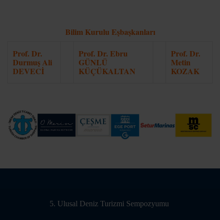
Bilim Kurulu Eşbaşkanları
Prof. Dr.
Prof. Dr. Ebru
Prof. Dr.
Durmuş Ali
GÜNLÜ
Metin
DEVECİ
KÜÇÜKALTAN
KOZAK
5. Ulusal Deniz Turizmi Sempozyumu