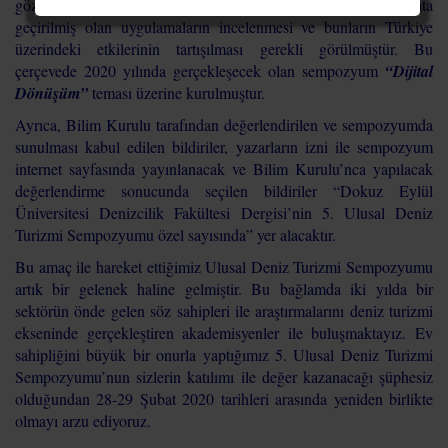
gözlemlenen gelişmeleri ve dijital dönüşüm çerçevesinde hayata
geçirilmiş olan uygulamaların incelenmesi ve bunların Türkiye
üzerindeki etkilerinin tartışılması gerekli görülmüştür. Bu
çerçevede 2020 yılında gerçekleşecek olan sempozyum
“Dijital
Dönüşüm”
teması üzerine kurulmuştur.
Ayrıca, Bilim Kurulu tarafından değerlendirilen ve sempozyumda
sunulması kabul edilen bildiriler, yazarların izni ile sempozyum
internet sayfasında yayınlanacak ve Bilim Kurulu’nca yapılacak
değerlendirme sonucunda seçilen bildiriler “Dokuz Eylül
Üniversitesi Denizcilik Fakültesi Dergisi’nin 5. Ulusal Deniz
Turizmi Sempozyumu özel sayısında” yer alacaktır.
Bu amaç ile hareket ettiğimiz Ulusal Deniz Turizmi Sempozyumu
artık bir gelenek haline gelmiştir. Bu bağlamda iki yılda bir
sektörün önde gelen söz sahipleri ile araştırmalarını deniz turizmi
ekseninde gerçekleştiren akademisyenler ile buluşmaktayız. Ev
sahipliğini büyük bir onurla yaptığımız 5. Ulusal Deniz Turizmi
Sempozyumu’nun sizlerin katılımı ile değer kazanacağı şüphesiz
olduğundan 28-29 Şubat 2020 tarihleri arasında yeniden birlikte
olmayı arzu ediyoruz.