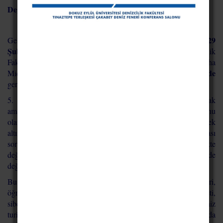
Değerli Bilim İnsanları ve Sektör Temsilcileri,
28-29
Geleneksel Deniz Turizmi Sempozyumu’nun beşincisi,
Şubat 2020
tarihleri arasında Dokuz Eylül Üniversitesi Denizcilik
Fakültesi, İşletme Fakültesi Turizm İşletmeciliği
Bölümü ve Reha
İzmir’de
Midilli Foça Turizm Fakültesi ev sahipliğinde
gerçekleşecektir.
5. Ulusal Deniz Turizmi Sempozyumu’nun geleneksel olarak
amacı; her geçen gün önemi artan ve çeşitli araştırmalara konu
olan deniz turizminin, geçmişini, bugününü ve geleceğini mercek
altına almak, artıları ve eksileri ile tartışarak mevcut ya da olası
sorunların çözümüne dair alternatif önerileri hep birlikte
değerlendirebilmek ve mevcut fırsatları en iyi şekilde
değerlendirmenin yollarını yine hep birlikte aramaktır.
Bu doğrultuda, son yıllarda önemi artmış olan, büyük veri,
öğrenen robotlar ve otomasyon sistemleri, nesnelerin interneti,
siber güvenlik, artırılmış gerçeklik gibi sistemlerin deniz
turizminde makro (küresel) ve mikro (ulusal) anlamda